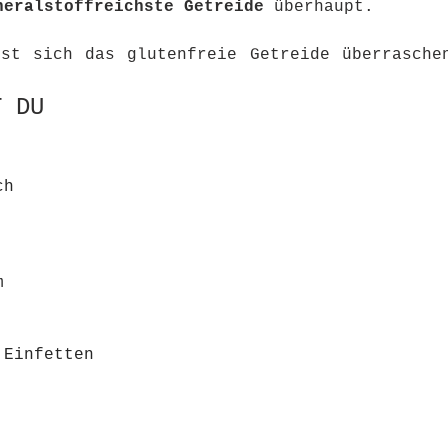
neralstoffreichste Getreide
 überhaupt. 
st sich das glutenfreie Getreide überraschen
T DU
ch
m
 Einfetten