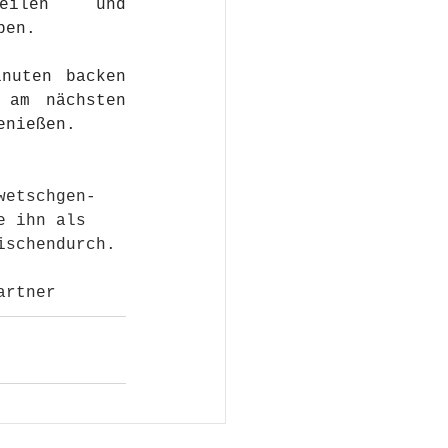
Reihe nach verteilen und 
ben.
nuten backen 
am nächsten 
enießen.
wetschgen-
e ihn als 
ischendurch. 
artner