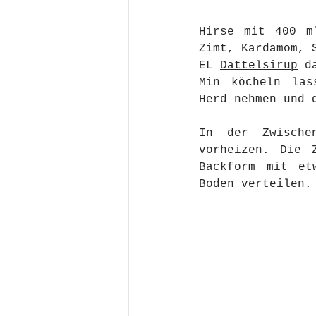
Hirse mit 400 ml
Zimt, Kardamom, S
EL 
Dattelsirup
 d
Min köcheln las
Herd nehmen und 
In der Zwische
vorheizen. Die 
Backform mit et
Boden verteilen.