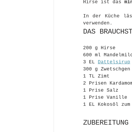
Hirse ist das 
mi
In der Küche läs
verwenden. 
DAS BRAUCHS
200 g Hirse
600 ml Mandelmil
3 EL 
Dattelsirup
300 g Zwetschgen
1 TL Zimt
2 Prisen Kardamo
1 Prise Salz
1 Prise Vanille
1 EL Kokosöl zum
ZUBEREITUNG