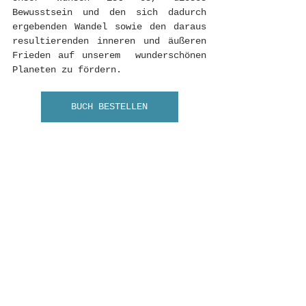
Bewusstsein und den sich dadurch 
ergebenden Wandel sowie den daraus 
resultierenden inneren und äußeren 
Frieden auf unserem  wunderschönen 
Planeten zu fördern.
BUCH BESTELLEN
Foto & Set: 
@veselamih
Rezepte & Foodstyling: 