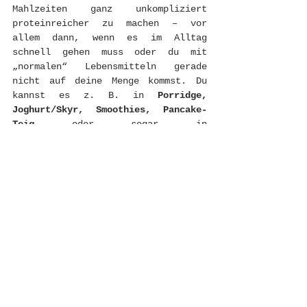
Mahlzeiten ganz unkompliziert 
proteinreicher zu machen – vor 
allem dann, wenn es im Alltag 
schnell gehen muss oder du mit 
„normalen“ Lebensmitteln gerade 
nicht auf deine Menge kommst. Du 
kannst es z. B. in 
Porridge, 
Joghurt/Skyr, Smoothies, Pancake-
Teig
 oder sogar in 
Backrezepte
 einrühren und so mit 
wenig Aufwand ein paar Extra-Gramm 
Eiweiß ergänzen.
Ich bekomme super oft Fragen dazu, 
welches 
vegane Proteinpulver
 ich 
empfehlen würde. Deshalb habe ich 
mich wirklich hingesetzt und 
mehrere Stunden recherchiert, 
Zutatenlisten verglichen und auch 
mit Ärzt:innen über das 
Thema gesprochen (v. a. in Bezug 