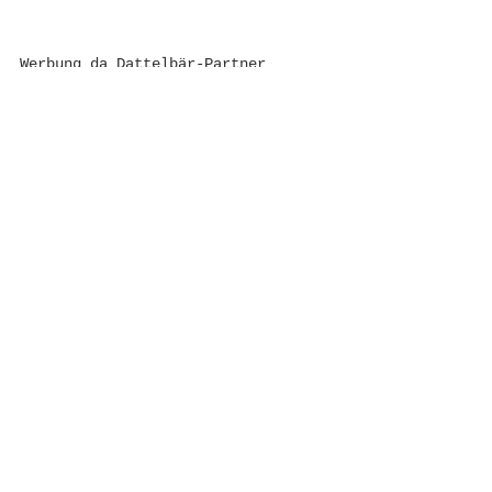
Werbung da Dattelbär-Partner 
Dattelliebe
Süßes
Alle ansehen
Aktuelle Beiträge