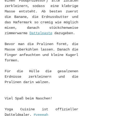
einen Foodprozessor) alle Zutaten 
zerkleinern, sodass  eine klebrige 
Masse entsteht. Ab besten zuerst 
die Banane, die Erdnussbutter und 
das Hafermark so cremig wie möglich 
mixen, danach stückchenweise 
zimmerwarme 
Dattelpaste
dazugeben.
Bevor man die Pralinen formt, die 
Masse überkühlen lassen. Danach die 
Finger anfeuchten und kleine Kugerl 
formen.
Für die Hülle die gesalzenen 
Erdnüsse zerkleinern und die 
Pralinen darin wälzen.
Viel Spaß beim Naschen! 
Yoga Cuisine ist offizieller 
Datteldealer. 
#yeeeah