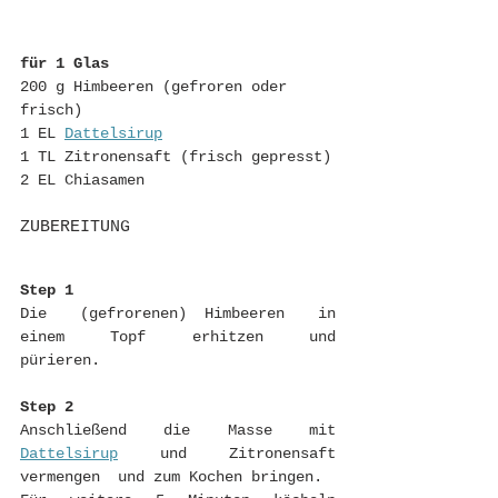
für 1 Glas
200 g Himbeeren (gefroren oder 
frisch)
1 EL 
Dattelsirup
1 TL Zitronensaft (frisch gepresst)
2 EL Chiasamen
ZUBEREITUNG
Step 1
Die  (gefrorenen) Himbeeren  in  
einem  Topf  erhitzen  und  
pürieren.   
Step 2
Anschließend  die  Masse  mit  
Dattelsirup
  und  Zitronensaft  
vermengen  und zum Kochen bringen. 