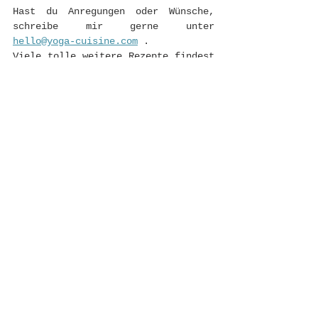
Hast du Anregungen oder Wünsche, 
schreibe mir gerne unter 
hello@yoga-cuisine.com
 . 
Viele tolle weitere Rezepte findest 
du in meinem neuen Buch 
Gesund 
Naschen*
Werbung, da Nennung Dattelbär
Dattelliebe
Frühstück
Süßes
Alle ansehen
Aktuelle Beiträge