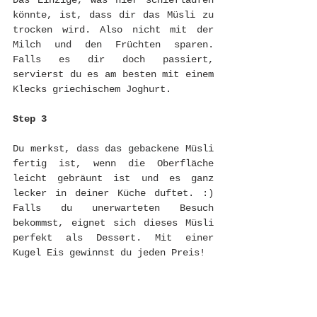
Das Einzige, was hier schieflaufen 
könnte, ist, dass dir das Müsli zu 
trocken wird. Also nicht mit der 
Milch und den Früchten sparen. 
Falls es dir doch passiert, 
servierst du es am besten mit einem 
Klecks griechischem Joghurt.
Step 3
Du merkst, dass das gebackene Müsli 
fertig ist, wenn die Oberfläche 
leicht gebräunt ist und es ganz 
lecker in deiner Küche duftet. :) 
Falls du unerwarteten Besuch 
bekommst, eignet sich dieses Müsli 
perfekt als Dessert. Mit einer 
Kugel Eis gewinnst du jeden Preis! 
Gutes Gelingen! ♡
Werbung, da Nennung Dattelbär
& 