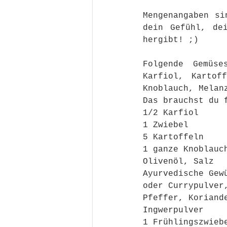
Mengenangaben si
dein Gefühl, de
hergibt! ;)
Folgende Gemüse
Karfiol, Kartof
Knoblauch, Melan
Das brauchst du 
1/2 Karfiol 
1 Zwiebel
5 Kartoffeln 
1 ganze Knoblauc
Olivenöl, Salz
Ayurvedische Gew
oder Currypulver
Pfeffer, Koriand
Ingwerpulver
1 Frühlingszwieb