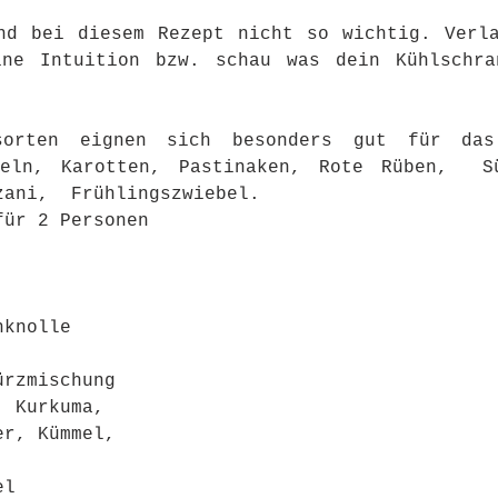
nd bei diesem Rezept nicht so wichtig. Verla
ine Intuition bzw. schau was dein Kühlschra
sorten eignen sich besonders gut für das 
feln, Karotten, Pastinaken, Rote Rüben,  Sü
zani,  Frühlingszwiebel. 
für 2 Personen 
hknolle
ürzmischung 
, Kurkuma, 
er, Kümmel, 
el