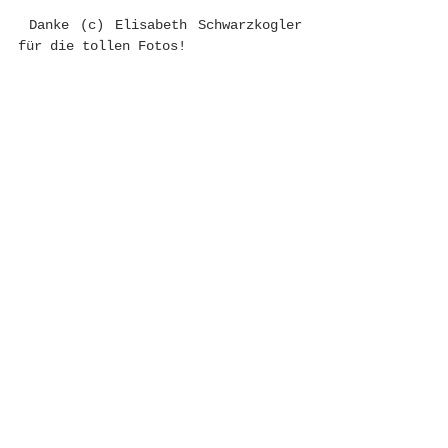
 Danke (c) Elisabeth Schwarzkogler 
für die tollen Fotos! 
#VeggiePlanet
Alle ansehen
Aktuelle Beiträge