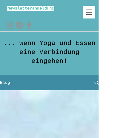
Newsletteranmeldung
... wenn Yoga und Essen
eine Verbindung
eingehen!
Blog