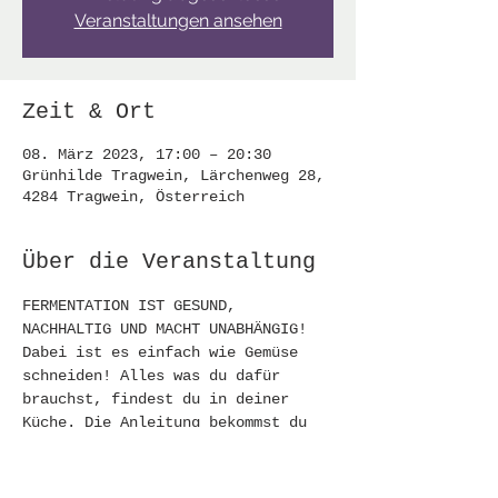
Veranstaltungen ansehen
Zeit & Ort
08. März 2023, 17:00 – 20:30
Grünhilde Tragwein, Lärchenweg 28,
4284 Tragwein, Österreich
Über die Veranstaltung
FERMENTATION IST GESUND, 
NACHHALTIG UND MACHT UNABHÄNGIG!
Dabei ist es einfach wie Gemüse 
schneiden! Alles was du dafür 
brauchst, findest du in deiner 
Küche. Die Anleitung bekommst du 
von mir beim Workshop.
MEINE FERMENTIER-LEIDENSCHAFT IST 
DEIN FERMENTIER-ERFOLG!