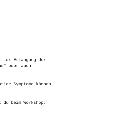
l zur Erlangung der
ns“ oder auch
stige Symptome können
t du beim Workshop:
.
eiterverwendung