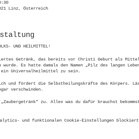
0:30
021 Linz, Österreich
staltung
OLKS- UND HEILMITTEL!
iertes Getränk, das bereits vor Christi Geburt als Mitte
n wurde. Es hatte damals den Namen „Pilz des langen Lebe
 ein Universalheilmittel zu sein.
ich und fördert die Selbstheilungskräfte des Körpers. Lä
ogar verschwinden.
 „Zaubergetränk“ zu. Alles was du dafür brauchst bekomms
alytics- und funktionalen Cookie-Einstellungen blockiert
nd Erfahrungsaustausch
leitung für die 1te und 2te Kombucha-Fermentation
it vielen bunten Kombucha-Kostproben und Ideen für die W