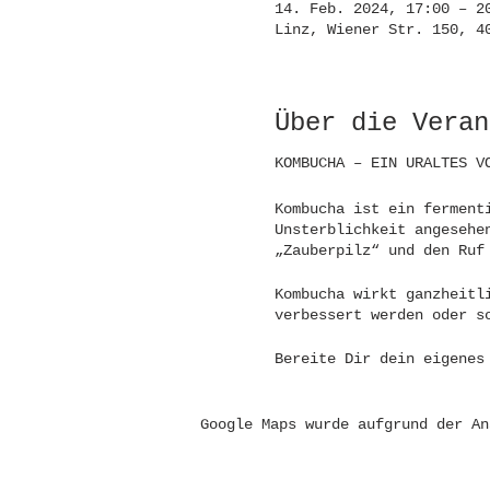
14. Feb. 2024, 17:00 – 2
Linz, Wiener Str. 150, 4
Über die Veran
KOMBUCHA – EIN URALTES V
Kombucha ist ein ferment
Unsterblichkeit angesehe
„Zauberpilz“ und den Ruf
Kombucha wirkt ganzheitl
verbessert werden oder s
Bereite Dir dein eigenes
Inhalte:
Google Maps wurde aufgrund der An
♡ Fermentationsvortrag u
♡ Schritt für Schritt An
♡ Gemütlicher Ausklang m