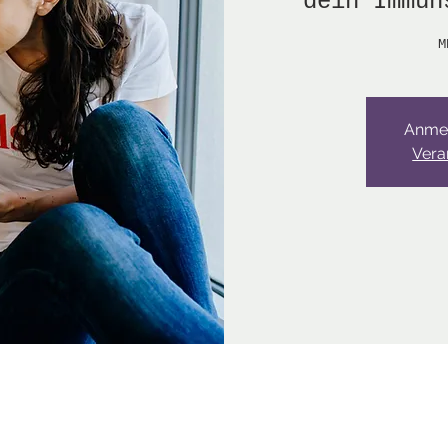
dein Immun
M
Anme
Vera