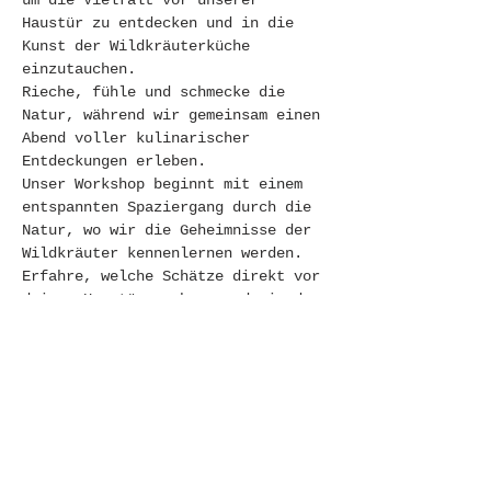
um die Vielfalt vor unserer 
Haustür zu entdecken und in die 
Kunst der Wildkräuterküche 
einzutauchen. 
Rieche, fühle und schmecke die 
Natur, während wir gemeinsam einen 
Abend voller kulinarischer 
Entdeckungen erleben.
Unser Workshop beginnt mit einem 
entspannten Spaziergang durch die 
Natur, wo wir die Geheimnisse der 
Wildkräuter kennenlernen werden. 
Erfahre, welche Schätze direkt vor 
deiner Haustür wachsen und wie du 
sie sicher erkennen kannst. 
Gemeinsam werden wir eine bunte 
Auswahl an Kräutern für unser 
Abendessen sammeln, welches wir im 
Anschluss zubereiten werden.
Doch der Workshop bietet mehr als 
nur kulinarische Genüsse. Unsere 
Wildkräuterexpertin Bianca gibt 