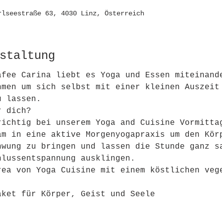
rlseestraße 63, 4030 Linz, Österreich
staltung
afee Carina liebt es Yoga und Essen miteinand
hmen um sich selbst mit einer kleinen Auszeit
u lassen. 
r dich?
richtig bei unserem Yoga and Cuisine Vormitta
am in eine aktive Morgenyogapraxis um den Kör
hwung zu bringen und lassen die Stunde ganz s
hlussentspannung ausklingen. 
rea von Yoga Cuisine mit einem köstlichen veg
aket für Körper, Geist und Seele 