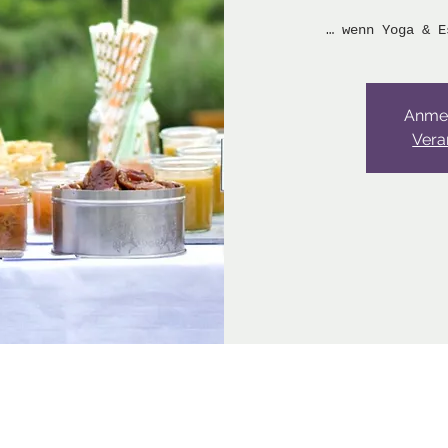
… wenn Yoga & E
Anme
Vera