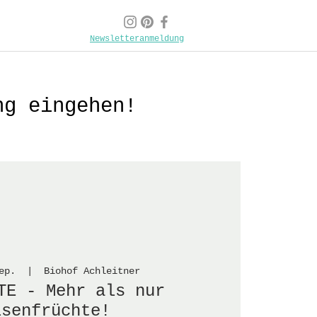
Newsletteranmeldung
ng eingehen!
ep.
  |  
Biohof Achleitner
TE - Mehr als nur
lsenfrüchte!