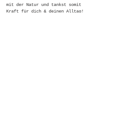
mit der Natur und tankst somit 
Kraft für dich & deinen Alltag! 
Asana für Asana merkst du, wie in 
deinem Körper Lebensenergie ins 
Fließen kommt & deine Gedanken 
still werden.   Komme vorbei und 
spüre eine Verbindung mit dir & 
der Natur.
LASS UNS GEMEINSAM DIE MATTEN 
AUSROLLEN ♥  
♡  respektvoller     S  p  a  c  e 
    für dich und deine Matte 
♡  einander trotzdem spüren 
Weiterlesen >
Diese Veranstaltung
teilen