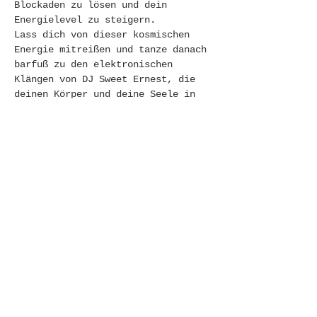
Blockaden zu lösen und dein 
Energielevel zu steigern.
Lass dich von dieser kosmischen 
Energie mitreißen und tanze danach 
barfuß zu den elektronischen 
Klängen von DJ Sweet Ernest, die 
deinen Körper und deine Seele in 
Schwingung bringen.
Highlights des Abends: • Welcome 
Circle mit Malia & the Panther • 
Atemsession mit Matthias Berger & 
Bianca Rührlinger • Ecstatic Dance 
• Live-DJ-Set von Sweet Ernest aka 
Ernst Wallner • zum Ausklang 
Soundhealing mit Soundence Jutta 
Pollhammer • Süßer Snack & 
Kräutertees
Dresscode: Lass deiner Kreativität 
freien Lauf und komm in deinem 
besten Outfit für den Mai!
Weiterlesen >