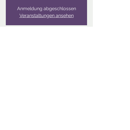
Anmeldung abgeschlossen
Veranstaltungen ansehen
Zeit & Ort
05. Nov. 2022, 10:00 – 17:00
Der Baum, Inzersdorf im Kremstal
Diese Veranstaltung
teilen
2024 by YOGA CUISINE | Linz Austria
©