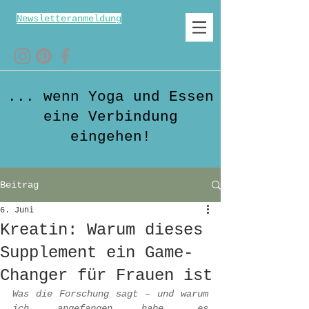
Newsletteranmeldung
... wenn Yoga und Essen
eine Verbindung
eingehen!
Beitrag
6. Juni
Kreatin: Warum dieses
Supplement ein Game-
Changer für Frauen ist
Was die Forschung sagt – und warum 
ich angefangen habe, es 