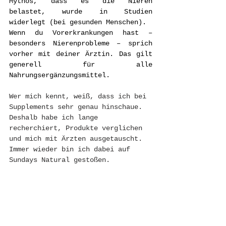
Mythos, dass es die Nieren 
belastet, wurde in Studien 
widerlegt (bei gesunden Menschen).
Wenn du Vorerkrankungen hast – 
besonders Nierenprobleme – sprich 
vorher mit deiner Ärztin. Das gilt 
generell für alle 
Nahrungsergänzungsmittel.
Wer mich kennt, weiß, dass ich bei 
Supplements sehr genau hinschaue. 
Deshalb habe ich lange 
recherchiert, Produkte verglichen 
und mich mit Ärzten ausgetauscht. 
Immer wieder bin ich dabei auf 
Sundays Natural gestoßen.
Wenn du dir die viele 
Recherchezeit sparen 
möchtest ;) und die Produkte 