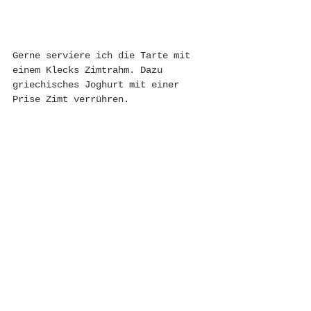
Gerne serviere ich die Tarte mit 
einem Klecks Zimtrahm. Dazu 
griechisches Joghurt mit einer 
Prise Zimt verrühren. 
Dann lasst euch dieses köstliche, 
spätsommerliche Dessert, dass man 
auch zum Frühstück essen kann, gut 
schmecken.
Freu mich über Feedback auf 
Instagram
! ;)
Dattelbär Werbung da Partner
Frühstück
Süßes
Dattelliebe