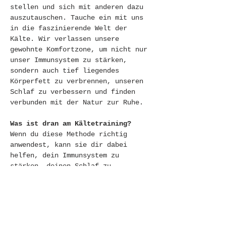
stellen und sich mit anderen dazu 
auszutauschen. Tauche ein mit uns 
in die faszinierende Welt der 
Kälte. Wir verlassen unsere 
gewohnte Komfortzone, um nicht nur 
unser Immunsystem zu stärken, 
sondern auch tief liegendes 
Körperfett zu verbrennen, unseren 
Schlaf zu verbessern und finden 
verbunden mit der Natur zur Ruhe. 
Was ist dran am Kältetraining? 
Wenn du diese Methode richtig 
anwendest, kann sie dir dabei 
helfen, dein Immunsystem zu 
stärken, deinen Schlaf zu 
verbessern, Stress nachhaltig 
abzubauen, deine mentale 
Gesundheit zu steigern, 
Wärmebildung durch 
Stoffwechselprozesse zu aktivieren 